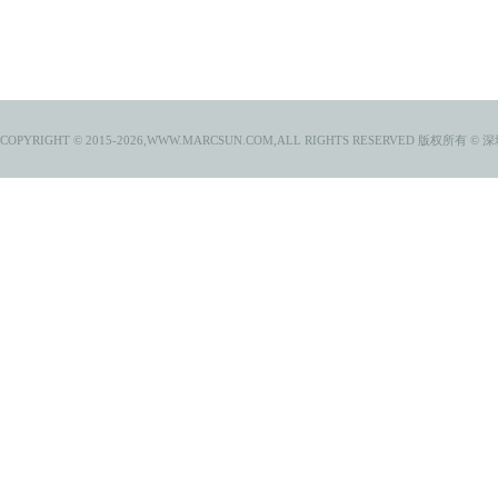
COPYRIGHT © 2015-2026,WWW.MARCSUN.COM,ALL RIGHTS RESERVED
版权所有 © 