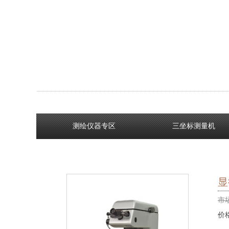
测绘仪器专区
三坐标测量机
显
市
价