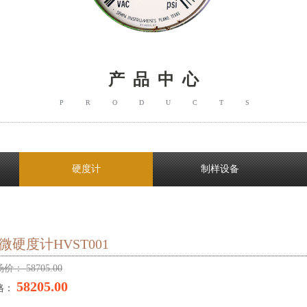
产 品
中 心
PRODUCTS
了解更多产品 >
硬度计
制样设备
微硬度计HVST001
场价：
58705.00
58205.00
格：